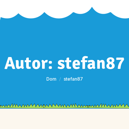
Autor:
stefan87
Dom
stefan87