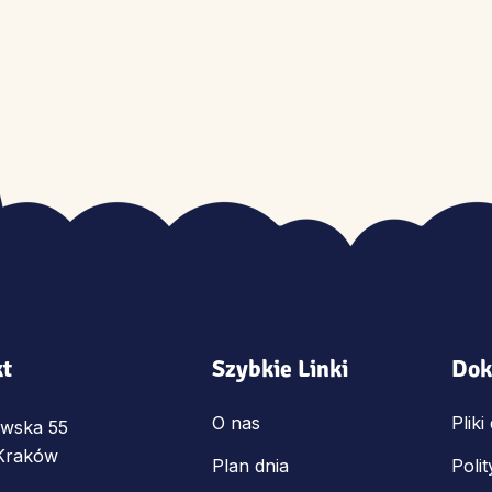
kt
Szybkie Linki
Dok
O nas
Plik
ewska 55
Kraków
Plan dnia
Poli